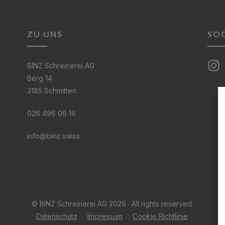
ZU UNS
SOC
BINZ Schreinerei AG
Berg 14
3185 Schmitten
026 496 06 16
info@binz.swiss
© BINZ Schreinerei AG 2026 · All rights reserved
Datenschutz
Impressum
Cookie Richtlinie