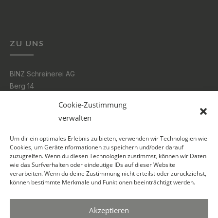
ZU UNS
BINZ Schreinerei AG
Berg 14
3185 Schmitten
Cookie-Zustimmung
verwalten
026 496 06 16
Um dir ein optimales Erlebnis zu bieten, verwenden wir Technologien wie
info@binz.swiss
Cookies, um Geräteinformationen zu speichern und/oder darauf
zuzugreifen. Wenn du diesen Technologien zustimmst, können wir Daten
wie das Surfverhalten oder eindeutige IDs auf dieser Website
SOCIAL
verarbeiten. Wenn du deine Zustimmung nicht erteilst oder zurückziehst,
können bestimmte Merkmale und Funktionen beeinträchtigt werden.
Akzeptieren