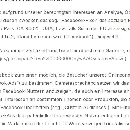
 aufgrund unserer berechtigten Interessen an Analyse, Op
u diesen Zwecken das sog. “Facebook-Pixel” des soziale
 Park, CA 94025, USA, bzw. falls Sie in der EU ansässig s
in 2, Irland betrieben wird (“Facebook”), eingesetzt.
Abkommen zertifiziert und bietet hierdurch eine Garantie,
d.gov/participant?id=a2zt0000000GnywAAC&status=Active
).
acebook zum einen möglich, die Besucher unseres Onlineange
ook-Ads”) zu bestimmen. Dementsprechend setzen wir das 
 Facebook-Nutzern anzuzeigen, die auch ein Interesse an
B. Interessen an bestimmten Themen oder Produkten, die
 Facebook übermitteln (sog. „Custom Audiences“). Mit Hil
k-Ads dem potentiellen Interesse der Nutzer entsprechen u
 die Wirksamkeit der Facebook-Werbeanzeigen für statist