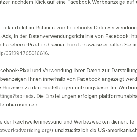
utzer nachdem Klick auf eine Facebook-Werbeanzeige auf u
ebook erfolgt im Rahmen von Facebooks Datenverwendungsr
-Ads, in der Datenverwendungsrichtlinie von Facebook:
ht
m Facebook-Pixel und seiner Funktionsweise erhalten Sie i
elp/651294705016616
.
acebook-Pixel und Verwendung Ihrer Daten zur Darstellu
rbeanzeigen Ihnen innerhalb von Facebook angezeigt wer
die Hinweise zu den Einstellungen nutzungsbasierter Werbu
ttings?tab=ads
. Die Einstellungen erfolgen plattformunabhä
äte übernommen.
ie der Reichweitenmessung und Werbezwecken dienen, ferne
networkadvertising.org/
) und zusätzlich die US-amerikanisc