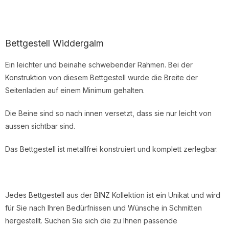
Bettgestell Widdergalm
Ein leich
ter und beinahe schwebender Rahmen
. Bei der
Konstruktion
von
diese
m
Bett
gestell
wurde die Breite
der
Seitenladen auf ein
em
M
inimum gehalten
.
Die Beine
sind so nach inne
n
versetzt
, dass sie nur leicht von
aussen sichtbar sind.
Das Bettgestell ist metallfrei konstruiert und komplett zerlegbar.
Jedes Bett
gestell
aus der BINZ Kollektion ist ein Unikat und wird
für Sie nach Ihren Bedürfnissen und Wünsche in Schmitten
hergestellt. Suchen Sie sich die zu Ihnen passende