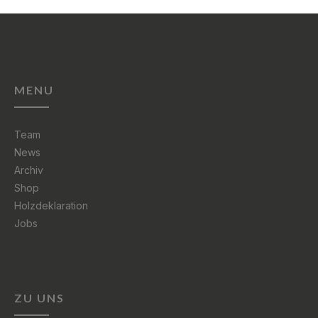
MENU
Team
News
Archiv
Shop
Holzdeklaration
Jobs
ZU UNS