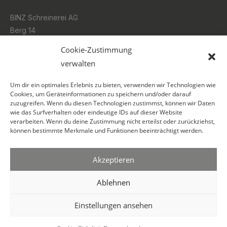
BINZ Schreinerei AG
Berg 14
3185 Schmitten
Cookie-Zustimmung
verwalten
026 496 06 16
Um dir ein optimales Erlebnis zu bieten, verwenden wir Technologien wie
info@binz.swiss
Cookies, um Geräteinformationen zu speichern und/oder darauf
zuzugreifen. Wenn du diesen Technologien zustimmst, können wir Daten
wie das Surfverhalten oder eindeutige IDs auf dieser Website
SOCIAL
verarbeiten. Wenn du deine Zustimmung nicht erteilst oder zurückziehst,
können bestimmte Merkmale und Funktionen beeinträchtigt werden.
Akzeptieren
Ablehnen
Einstellungen ansehen
© BINZ Schreinerei AG 2026 · All rights reserved
Datenschutz
Impressum
Cookie Richtlinie