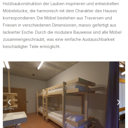
Holzbaukonstruktion der Lauben inspirieren und entwickelten
Möbelstücke, die harmonisch mit dem Charakter des Hauses
korrespondieren. Die Möbel bestehen aus Traversen und
Friesen in verschiedenen Dimensionen, massiv gefertigt aus
lackierter Esche. Durch die modulare Bauweise sind alle Möbel
zusammengeschraubt, was eine einfache Austauschbarkeit
beschädigter Teile ermöglicht.