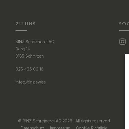
ZU UNS
SOC
BINZ Schreinerei AG
Berg 14
3185 Schmitten
026 496 06 16
info@binz.swiss
© BINZ Schreinerei AG 2026 · All rights reserved
Datenschutz
Impressum
Cookie Richtlinie