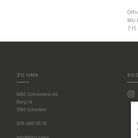
Öffn
Mo-F
7:15
ZU UNS
SOC
BINZ Schreinerei AG
Berg 14
3185 Schmitten
026 496 06 16
info@binz.swiss