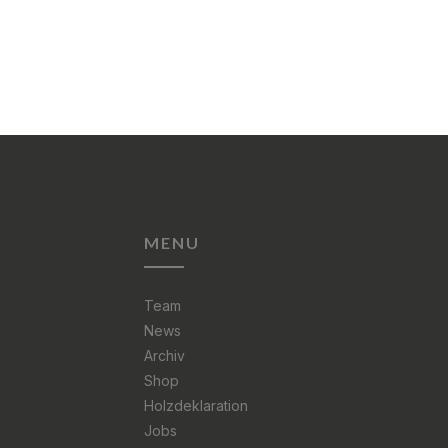
MENU
Team
News
Archiv
Shop
Holzdeklaration
Jobs