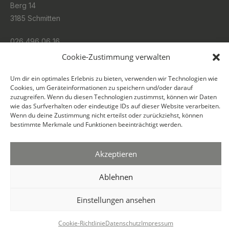
Berg 14
3185 Schmitten
026 496 06 16
Cookie-Zustimmung verwalten
info@binz.swiss
Um dir ein optimales Erlebnis zu bieten, verwenden wir Technologien wie
Cookies, um Geräteinformationen zu speichern und/oder darauf
SOCIAL
zuzugreifen. Wenn du diesen Technologien zustimmst, können wir Daten
wie das Surfverhalten oder eindeutige IDs auf dieser Website verarbeiten.
Wenn du deine Zustimmung nicht erteilst oder zurückziehst, können
bestimmte Merkmale und Funktionen beeinträchtigt werden.
Akzeptieren
Ablehnen
© BINZ Schreinerei AG 2026 · All rights reserved
Datenschutz
Impressum
Cookie Richtlinie
Einstellungen ansehen
Cookie-Richtlinie
Datenschutz
Impressum