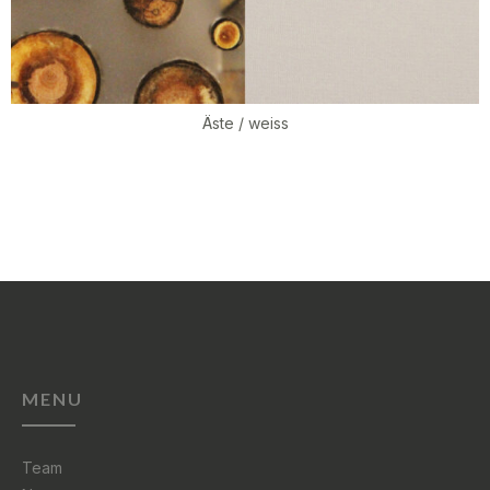
Äste / weiss
MENU
Team