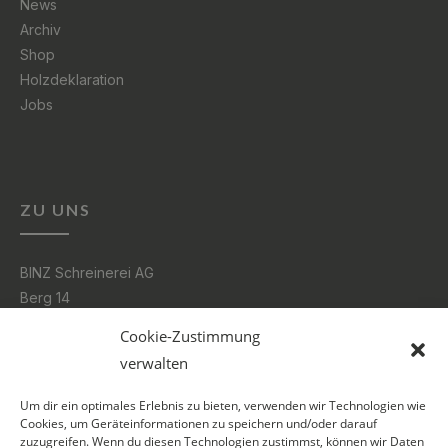
News
Archiv
Shop
Holzdeklaration
Jobs
ZU UNS
BINZ Schreinerei AG
Berg 14
3185 Schmitten
Cookie-Zustimmung
verwalten
026 496 06 16
Um dir ein optimales Erlebnis zu bieten, verwenden wir Technologien wie
info@binz.swiss
Cookies, um Geräteinformationen zu speichern und/oder darauf
zuzugreifen. Wenn du diesen Technologien zustimmst, können wir Daten