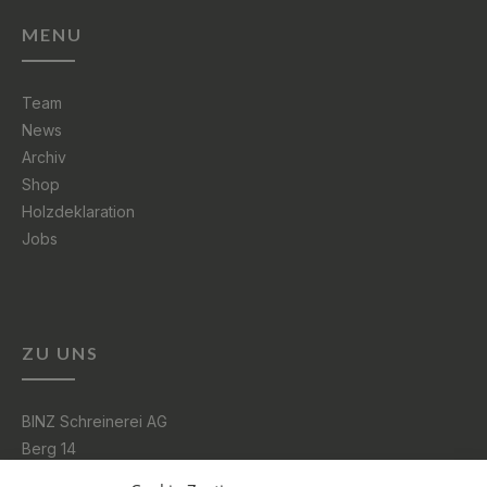
MENU
Team
News
Archiv
Shop
Holzdeklaration
Jobs
ZU UNS
BINZ Schreinerei AG
Berg 14
3185 Schmitten