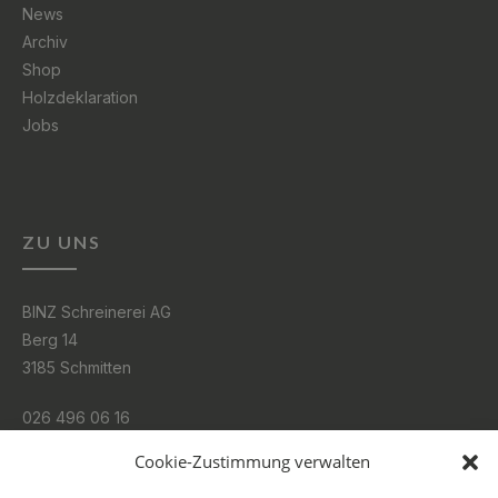
News
Archiv
Shop
Holzdeklaration
Jobs
ZU UNS
BINZ Schreinerei AG
Berg 14
3185 Schmitten
026 496 06 16
Cookie-Zustimmung verwalten
info@binz.swiss