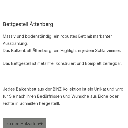
Bettgestell Ättenberg
Massiv und bodenständig
, ein
robustes Bett mit markanter
Ausstrahlung.
Das Balkenbett
Ättenberg
, ein Highlight
in jedem Schlafzimmer
.
Das Bettgestell ist metallfrei
konstruiert
und komplett zerlegbar.
Jedes
Balkenbett
aus der BINZ Kollektion
ist ein Unikat und wird
für Sie nach
I
hren Bedürfnissen und Wünsche
aus Eiche oder
Fichte
in Schmitten hergestellt.
zu den Holzarten